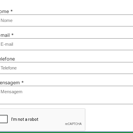
ome
*
-mail
*
elefone
ensagem
*