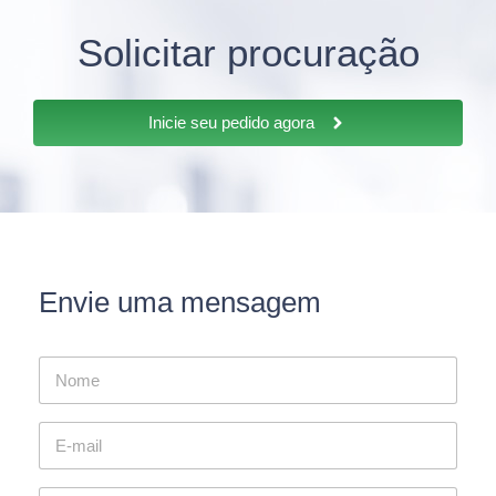
Solicitar procuração
Inicie seu pedido agora
Envie uma mensagem
N
o
m
e
E
*
-
m
a
T