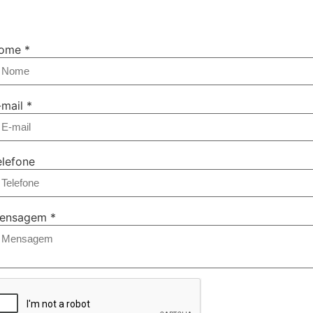
ome
*
-mail
*
elefone
ensagem
*