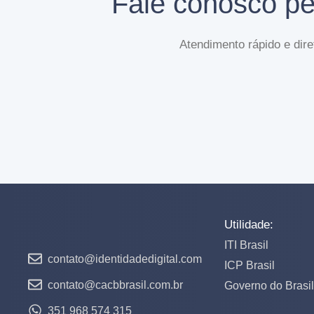
Fale conosco p
Atendimento rápido e dir
Utilidade:
ITI Brasil
contato@identidadedigital.com
ICP Brasil
contato@cacbbrasil.com.br
Governo do Brasil
351 968 574 315