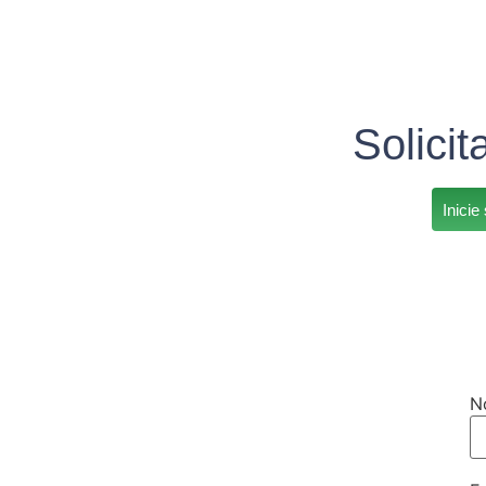
Solicit
Inicie
N