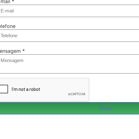
-mail
*
elefone
ensagem
*
Enviar