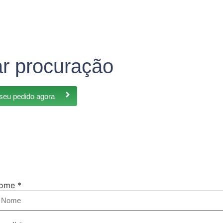
ar procuração
 seu pedido agora
ome
*